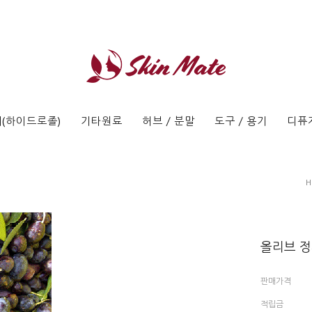
(하이드로졸)
기타원료
허브 / 분말
도구 / 용기
디퓨
H
올리브 정제 
판매가격
적립금