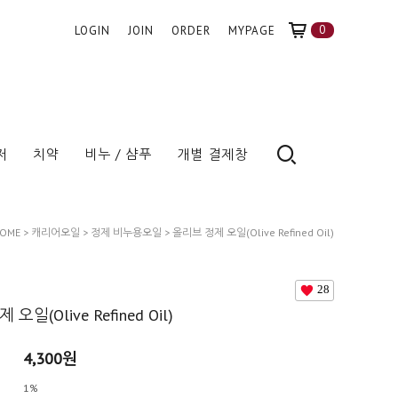
0
LOGIN
JOIN
ORDER
MYPAGE
저
치약
비누 / 샴푸
개별 결제창
OME
>
캐리어오일
>
정제 비누용오일
> 올리브 정제 오일(Olive Refined Oil)
28
오일(Olive Refined Oil)
4,300
원
1%