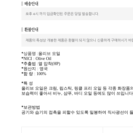
오후 4시 까지 입금확인된 주문은 당일 발송합니다.
제품의 특성상 개봉한 제품은 환불이 되지 않으니 신중하게 구매하시기 바
*
상품명
:올리브
오일
*
NICI
:
Olive Oil
*
추출법
:열 압착(HP)
*
원산지
: 영국
*
함 량
: 100%
*
특 성
올리브 오일은 크림, 립스틱, 링클 프리 오일 등 각종 화장품
보습력이 좋아서 비누, 샴푸, 바디 오일 등에도 많이 쓰입니다
*
보관방법
공기와 습기의 접촉을 피할수 있도록 밀봉하여 직사광선이 