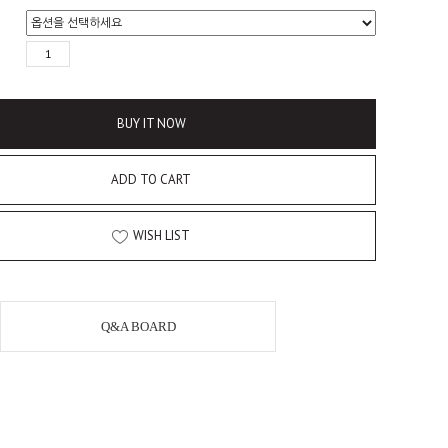
BUY IT NOW
ADD TO CART
WISH LIST
Q&A BOARD