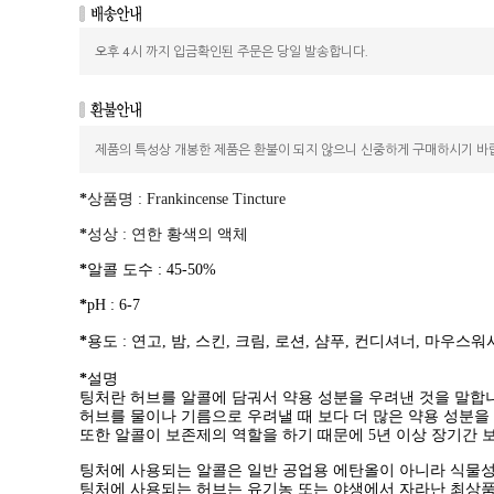
오후 4시 까지 입금확인된 주문은 당일 발송합니다.
제품의 특성상 개봉한 제품은 환불이 되지 않으니 신중하게 구매하시기 바
*
상품명
: Frankincense Tincture
*
성상
: 연한 황색의 액체
*
알콜 도수
: 45-50%
*
pH
: 6-7
*
용도
: 연고, 밤, 스킨, 크림, 로션, 샴푸, 컨디셔너, 마우스워
*
설명
팅처란 허브를 알콜에 담궈서 약용 성분을 우려낸 것을 말합
허브를 물이나 기름으로 우려낼 때 보다 더 많은 약용 성분을 
또한 알콜이 보존제의 역할을 하기 때문에 5년 이상 장기간 
팅처에 사용되는 알콜은 일반 공업용 에탄올이 아니라 식물성
팅처에 사용되는 허브는 유기농 또는 야생에서 자라난 최상품