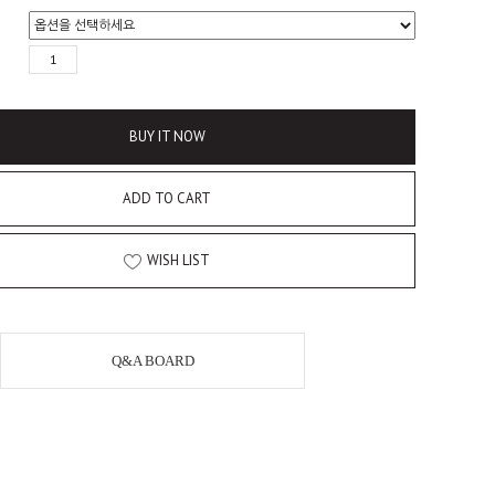
BUY IT NOW
ADD TO CART
WISH LIST
Q&A BOARD