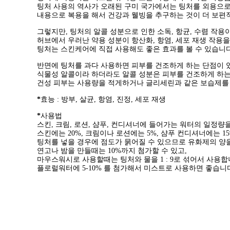
팅처 사용의 역사가 오래된 구미 국가에서는 팅처를 외용으로
내용으로 복용을 해서 건강과 웰빙을 추구하는 것이 더 보편
그렇지만, 팅처의 알콜 성분으로 인한 소독, 항균, 수렴 작용
허브에서 우러난 약용 성분이 항산화, 항염, 세포 재생 작용을
팅처는 스킨케어에 직접 사용해도 좋은 효과를 볼 수 있습니다
반면에 팅처를 과다 사용하면 피부를 건조하게 하는 단점이 
식물성 알콜이라 하더라도 알콜 성분은 피부를 건조하게 하는
건성 피부는 사용량을 적게하거나 글리세린과 같은 보습제를 
*
효능
: 방부, 살균, 항염, 진정, 세포 재생
*
사용법
스킨, 크림, 로션, 샴푸, 컨디셔너에 들어가는 워터의 일정량
스킨에는 20%, 크림이나 로션에는 5%, 샴푸 컨디셔너에는 1
팅처를 넣을 경우에 점도가 묽어질 수 있으므로 유화제의 양을
연고나 밤을 만들때는 10%까지 첨가할 수 있고,
마우스워시로 사용할때는 팅처와 물을 1 : 9로 섞어서 사용합
플로럴워터에 5-10% 를 첨가해서 미스트로 사용하면 좋습니