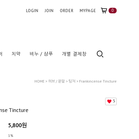
0
LOGIN
JOIN
ORDER
MYPAGE
저
치약
비누 / 샴푸
개별 결제창
HOME
>
허브 / 분말
>
팅쳐
> Frankincense Tincture
5
nse Tincture
5,800
원
1%