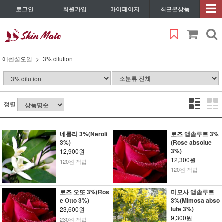
로그인
회원가입
마이페이지
최근본상품
에센셜오일
3% dilution
정렬
네롤리 3%(Neroli
로즈 앱솔루트 3%
3%)
(Rose absolue
3%)
12,900원
12,300원
120원 적립
120원 적립
로즈 오또 3%(Ros
미모사 앱솔루트
e Otto 3%)
3%(Mimosa abso
lute 3%)
23,600원
9,300원
230원 적립