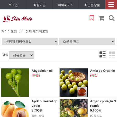
로그인
회원가입
마이페이지
최근본상품
캐리어오일
비정제 캐리어오일
정렬
Abyssinian oil
Amla cp Organic
(품절)
(품절)
Apricot kernel cp
Argan cp virgin O
virgin
rganic
3,700원
9,100원
30원 적립
90원 적립