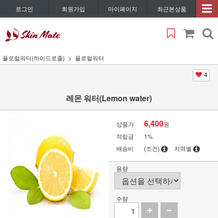
로그인
회원가입
마이페이지
최근본상품
플로럴워터(하이드로졸)
플로럴워터
4
레몬 워터(Lemon water)
6,400
상품가
원
적립금
1%
배송비
(조건)
지역별
용량
수량